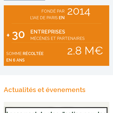
2014
FONDÉ PAR
N
L’IAE DE PARIS
E
30
ENTREPRISES
+
MÉCÈNES ET PARTENAIRES
2.8 M€
SOMME
RÉCOLTÉE
EN 6 ANS
Actualités et évenements